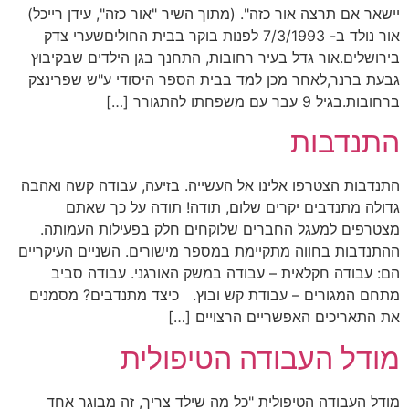
יישאר אם תרצה אור כזה". (מתוך השיר "אור כזה", עידן רייכל)
אור נולד ב- 7/3/1993 לפנות בוקר בבית החוליםשערי צדק
בירושלים.אור גדל בעיר רחובות, התחנך בגן הילדים שבקיבוץ
גבעת ברנר,לאחר מכן למד בבית הספר היסודי ע"ש שפרינצק
ברחובות.בגיל 9 עבר עם משפחתו להתגורר […]
התנדבות
התנדבות הצטרפו אלינו אל העשייה. בזיעה, עבודה קשה ואהבה
גדולה מתנדבים יקרים שלום, תודה! תודה על כך שאתם
מצטרפים למעגל החברים שלוקחים חלק בפעילות העמותה.
ההתנדבות בחווה מתקיימת במספר מישורים. השניים העיקריים
הם: עבודה חקלאית – עבודה במשק האורגני. עבודה סביב
מתחם המגורים – עבודת קש ובוץ. כיצד מתנדבים? מסמנים
את התאריכים האפשריים הרצויים […]
מודל העבודה הטיפולית
מודל העבודה הטיפולית "כל מה שילד צריך, זה מבוגר אחד