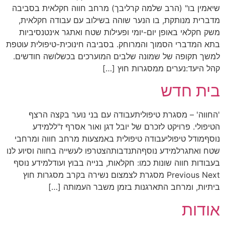
שיאמין בו" (הרב שלמה קרליבך) מרחב חווה חקלאית בסביבה
מדברית מנותקת, בו הנער שוהה בשילוב עם עבודה חקלאית,
משק חקלאי באופן יום-יומי ופעילות שטח ואתגר אינטנסיביות
בתא המדברי הסמוך והמרוחק. בסביבה חינוכית-טיפולית עוטפת
למשך תקופה של שמונה שלבים המוערכים בכשלושה חודשים.
קהל היעד:נערים ממסגרות חוץ […]
בית חדש
'החווה' – מסגרת טיפוליתעבודה עם בני נוער בקצה הרצף
הטיפולי. פרויקט לזכרם של יובל דגן ואור אסרף ז"ללמידע
נוסףמודל טיפוליעבודה טיפולית באמצעות מרחב חווה ומרחבי
שטח ואתגרלמידע נוסףהתנדבותהצטרפו לעשייה בחווה וסיוע לנו
בעבודות חווה שונות כמו: חקלאות, בנייה בבוץ ועודלמידע נוסף
Previous Next מסגרת לצמצום נשירה בקרב מסגרות חוץ
ביתיות, ומרחב התארגנות בזמן משבר העמותה […]
אודות