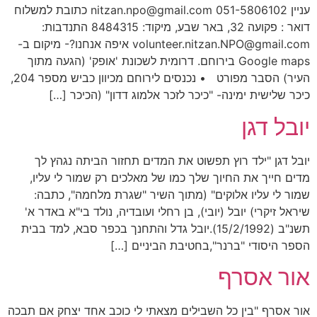
עניין 051-5806102 nitzan.npo@gmail.com כתובת למשלוח
דואר : פקועה 32, באר שבע, מיקוד: 8484315 התנדבות:
volunteer.nitzan.NPO@gmail.com איפה אנחנו?- מיקום ב-
Google maps בירוחם. דרומית לשכונת 'אופק' (הגעה מתוך
העיר) הסבר מפורט • נכנסים לירוחם מכיוון כביש מספר 204,
כיכר שלישית ימינה- "כיכר לזכר אלמוג דדון" (הכיכר […]
יובל דגן
יובל דגן "ילד רוץ תפשוט את המדים תחזור הביתה נגהץ לך
מדים חייך את החיוך שלך כמו של מאלכים רק שמור לי עליו,
שמור לי עליו אלוקים" (מתוך השיר "שגרת מלחמה", כתבה:
שיראל זיקרי) יובל (יובי), בן רחלי ועובדיה, נולד בי"א באדר א'
תשנ"ב (15/2/1992).יובל גדל והתחנך בכפר סבא, למד בבית
הספר היסודי "ברנר",בחטיבת הביניים […]
אור אסרף
אור אסרף "בין כל השבילים מצאתי לי כוכב אחד יצחק אם תבכה