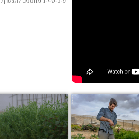
ע-כ-ש-י-ו. מוזמנים להצטרף.