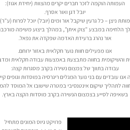
העמותה הוקמה לזכר חברים יקרים מהצוות (יחידת אגוז):
יובל דגן ואור אסרף.
ותת ניצן – כל גרעין שיקבל אור ומים (יובל) יוכל לפרוח (ע"ר)
לך הלחימה במבצע "צוק איתן", במהלך ביצוע משימה מורכבת
אור נהרג ברעידת האדמה שפקדה את נפאל.
אנו מפעילים חוות נוער חקלאית באזור ירוחם.
ת והשיקומית בחווה מתבצעת באמצעות עבודה חקלאית ומדבר
עבודה בתווך של צמצום נשירה בקרב מסגרות קצה:
 אנו עובדים עם בני נוער המגלים ריגרסיה במוסדות וגופים קיי
וה לתהליך שיקום אינטנסיבי במטרה שישובו אל המוסד להמ
בשאיפה לסייע בצמצום הנשירה בקרב מוסדות הקצה בארץ.
פרויקט גיוס המונים מתחיל