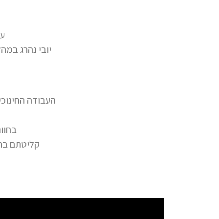
עמ
יובי נהרג במה
העבודה החינוכי
בחווה
קליטתם בחו